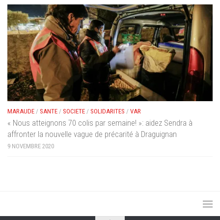
MARAUDE
/
SANTE
/
SOCIETE
/
SOLIDARITES
/
VAR
« Nous atteignons 70 colis par semaine! »: aidez Sendra à
affronter la nouvelle vague de précarité à Draguignan
9 NOVEMBRE 2020