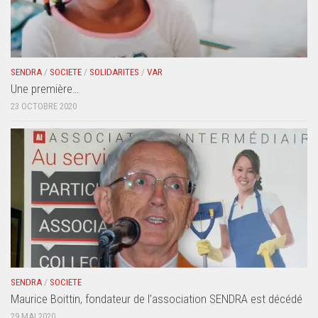
SENDRA
/
SOCIETE
/
SOLIDARITES
/
VAR
Une première…
23 OCTOBRE 2020
SENDRA
/
SOCIETE
Maurice Boittin, fondateur de l’association SENDRA est décédé
29 MAI 2020