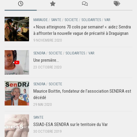
MARAUDE
/
SANTE
/
SOCIETE
/
SOLIDARITES
/
VAR
« Nous atteignons 70 colis par semaine! »: aidez Sendra
à affronter la nouvelle vague de précarité à Draguignan
9 NOVEMBRE 2020
SENDRA
/
SOCIETE
/
SOLIDARITES
/
VAR
Une première…
23 OCTOBRE 2020
SENDRA
/
SOCIETE
Maurice Boittin, fondateur de l’association SENDRA est
décédé
29 MAI 2020
SANTE
SSIAD-ESA SENDRA sur le territoire du Var
30 OCTOBRE 2019