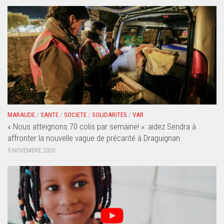
MARAUDE
/
SANTE
/
SOCIETE
/
SOLIDARITES
/
VAR
« Nous atteignons 70 colis par semaine! »: aidez Sendra à
affronter la nouvelle vague de précarité à Draguignan
9 NOVEMBRE 2020