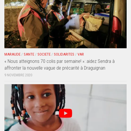
MARAUDE
/
SANTE
/
SOCIETE
/
SOLIDARITES
/
VAR
« Nous atteignons 70 colis par semaine! »: aidez Sendra à
affronter la nouvelle vague de précarité à Draguignan
9 NOVEMBRE 2020