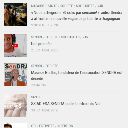
MARAUDE
/
SANTE
/
SOCIETE
/
SOLIDARITES
/
VAR
« Nous atteignons 70 colis par semaine! »: aidez Sendra
à affronter la nouvelle vague de précarité à Draguignan
9 NOVEMBRE 2020
SENDRA
/
SOCIETE
/
SOLIDARITES
/
VAR
Une première…
23 OCTOBRE 2020
SENDRA
/
SOCIETE
Maurice Boittin, fondateur de l’association SENDRA est
décédé
29 MAI 2020
SANTE
SSIAD-ESA SENDRA sur le territoire du Var
30 OCTOBRE 2019
COLLECTIVITES
/
INSERTION