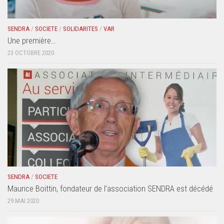
SENDRA
/
SOCIETE
/
SOLIDARITES
/
VAR
Une première…
23 OCTOBRE 2020
SENDRA
/
SOCIETE
Maurice Boittin, fondateur de l’association SENDRA est décédé
29 MAI 2020